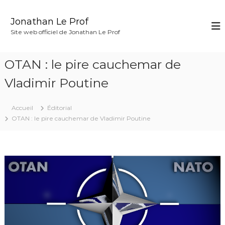
A
l
Jonathan Le Prof
l
Site web officiel de Jonathan Le Prof
e
r
a
OTAN : le pire cauchemar de
u
c
Vladimir Poutine
o
n
Accueil
Éditorial
t
OTAN : le pire cauchemar de Vladimir Poutine
e
n
u