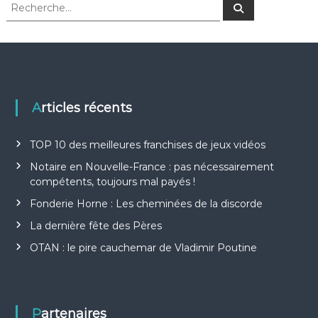
R
R
e
e
c
c
h
e
h
r
e
c
h
r
e
r
c
h
Articles récents
e
r
TOP 10 des meilleures franchises de jeux vidéos
:
Notaire en Nouvelle-France : pas nécessairement
compétents, toujours mal payés !
Fonderie Horne : Les cheminées de la discorde
La dernière fête des Pères
OTAN : le pire cauchemar de Vladimir Poutine
Partenaires