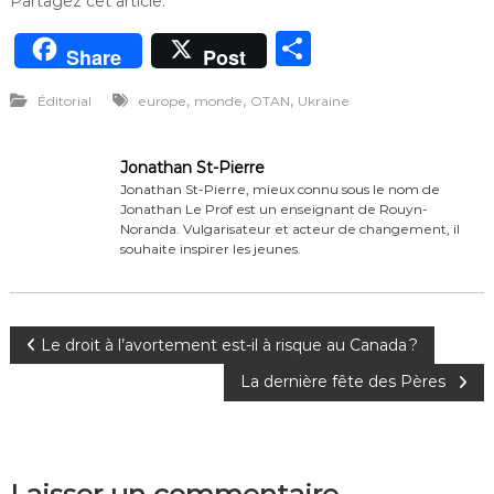
Partagez cet article:
P
Share
Post
ar
,
,
,
Éditorial
europe
monde
OTAN
Ukraine
ta
g
Jonathan St-Pierre
er
Jonathan St-Pierre, mieux connu sous le nom de
Jonathan Le Prof est un enseignant de Rouyn-
Noranda. Vulgarisateur et acteur de changement, il
souhaite inspirer les jeunes.
N
Le droit à l’avortement est-il à risque au Canada ?
La dernière fête des Pères
a
v
Laisser un commentaire