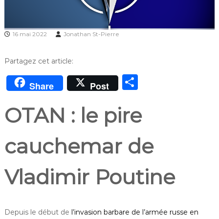
16 mai 2022
Jonathan St-Pierre
Partagez cet article:
P
Share
Post
ar
OTAN : le pire
ta
g
cauchemar de
er
Vladimir Poutine
Depuis le début de
l’invasion barbare de l’armée russe en