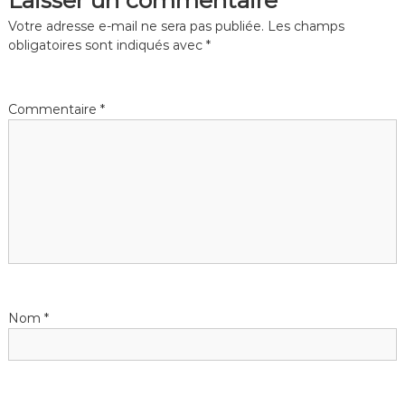
i
Votre adresse e-mail ne sera pas publiée.
Les champs
g
obligatoires sont indiqués avec
*
a
Commentaire
*
t
i
o
n
d
Nom
*
e
l