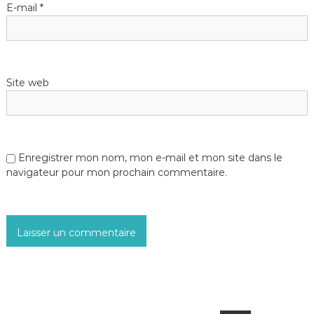
’
E-mail
*
a
r
Site web
t
i
c
Enregistrer mon nom, mon e-mail et mon site dans le
navigateur pour mon prochain commentaire.
l
e